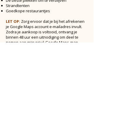
De beste plekken om te verblijven
Strandtenten
Goedkope restaurantjes
LET OP:
Zorg ervoor dat je bij het afrekenen
je Google Maps account e-mailadres invult.
Zodra je aankoop is voltooid, ontvang je
binnen 48 uur een uitnodiging om deel te
nemen aan mijn privé Google Maps-map.