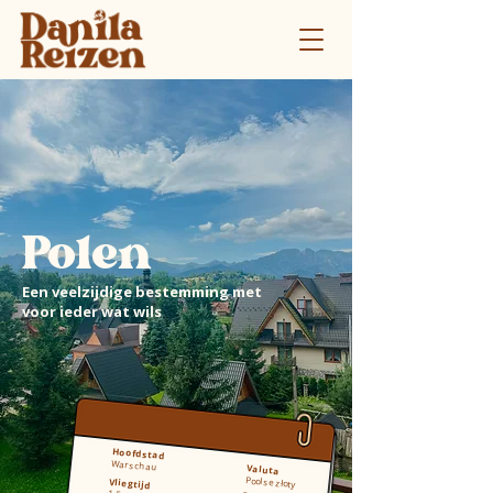
Polen
Een veelzijdige bestemming met
voor ieder wat wils
Hoofdstad
Warschau
Valuta
Poolse złoty
Vliegtijd