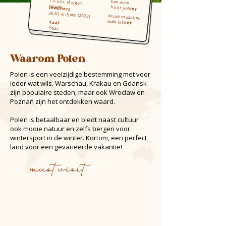
1,5 uur, of eigen
Een auto
vervoer
huur je
Inwoners
hier
36,82 miljoen (2022)
Accommodaties
boek je
Taal
hier
Pools
Waarom Polen
Polen is een veelzijdige bestemming met voor
ieder wat wils. Warschau, Krakau en Gdansk
zijn populaire steden, maar ook Wroclaw en
Poznań zijn het ontdekken waard.
Polen is betaalbaar en biedt naast cultuur
ook mooie natuur en zelfs bergen voor
wintersport in de winter. Kortom, een perfect
land voor een gevarieerde vakantie!
must visit
Gdansk
Krakau
Tatra-gebergte
Wroclaw