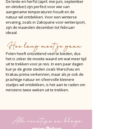
De lente en herfst (april. mei juni, september
en oktober) zijn perfect voor wie van
aangename temperaturen houdt en de
natuur wil ontdekken. Voor een winterse
ervaring, zoals in Zakopane voor wintersport,
zijn de maanden december tot februari
ideaal.
Hoe lang moet je gaan
Polen heeft ontzettend veel te bieden, dus
het is zeker de moeite waard om wat meer tijd
uit te trekken voor je reis. In een paar dagen
kun je de grote steden zoals Warschau en
Krakau prima verkennen, maar als je ook de
prachtige natuur en sfeervolle kleinere
stadjes wil ontdekken, is het aan te raden om
minstens twee weken uit te trekken.
Alle reistips en blogs