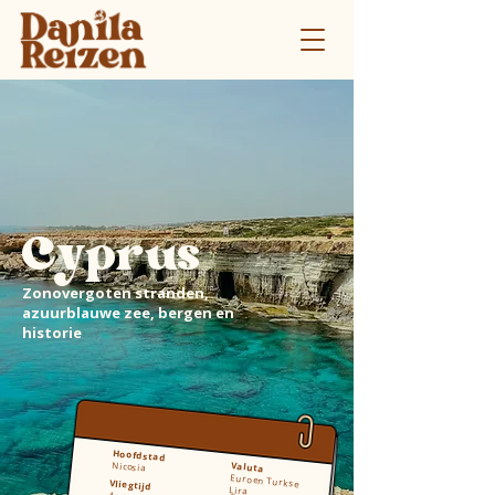
Cyprus
Zonovergoten stranden,
azuurblauwe zee, bergen en
historie
Hoofdstad
Nicosia
Valuta
Euro en Turkse
Vliegtijd
Lira