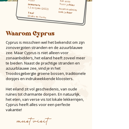
4 uur
Een auto
huur je
Inwoners
hier
1.2 miljoen (2022)
Accommodaties
boek je
hier
Taal
Grieks en Turks
Waarom Cyprus
Cyprus is misschien wel het bekendst om zijn
zonovergoten stranden en de azuurblauwe
zee. Maar Cyprus is niet alleen voor
zonaanbidders, het eiland heeft zoveel meer
te bieden. Naast de prachtige stranden en
azuurblauwe zee, vind je in het
Troodosgebergte groene bossen, traditionele
dorpjes en indrukwekkende kloosters.
Het eiland zit vol geschiedenis, van oude
ruïnes tot charmante dorpen. En natuurlijk,
het eten, van verse vis tot lokale lekkernijen,
Cyprus heeft alles voor een perfecte
vakantie!
must visit