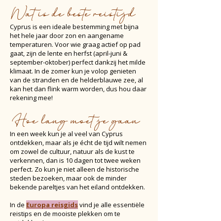
Wat is de beste reistijd
Cyprus is een ideale bestemming met bijna
het hele jaar door zon en aangename
temperaturen. Voor wie graag actief op pad
gaat, zijn de lente en herfst (april-juni &
september-oktober) perfect dankzij het milde
klimaat. In de zomer kun je volop genieten
van de stranden en de helderblauwe zee, al
kan het dan flink warm worden, dus hou daar
rekening mee!
Hoe lang moet je gaan
In een week kun je al veel van Cyprus
ontdekken, maar als je écht de tijd wilt nemen
om zowel de cultuur, natuur als de kust te
verkennen, dan is 10 dagen tot twee weken
perfect. Zo kun je niet alleen de historische
steden bezoeken, maar ook de minder
bekende pareltjes van het eiland ontdekken.
In de
Europa reisgids
vind je alle essentiële
reistips en de mooiste plekken om te