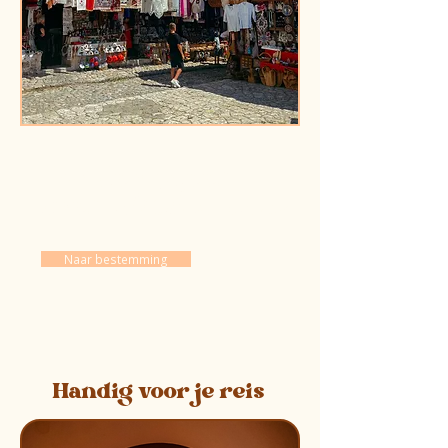
Ontdek meer
Albanie
over
Naar bestemming
Handig voor je reis