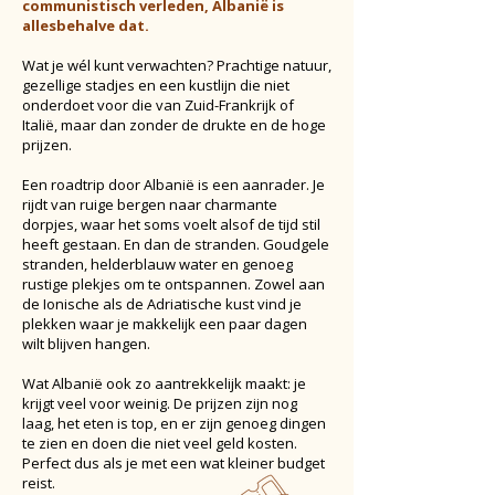
communistisch verleden, Albanië is
allesbehalve dat.
Wat je wél kunt verwachten? Prachtige natuur,
gezellige stadjes en een kustlijn die niet
onderdoet voor die van Zuid-Frankrijk of
Italië, maar dan zonder de drukte en de hoge
prijzen.
Een roadtrip door Albanië is een aanrader. Je
rijdt van ruige bergen naar charmante
dorpjes, waar het soms voelt alsof de tijd stil
heeft gestaan. En dan de stranden. Goudgele
stranden, helderblauw water en genoeg
rustige plekjes om te ontspannen. Zowel aan
de Ionische als de Adriatische kust vind je
plekken waar je makkelijk een paar dagen
wilt blijven hangen.
Wat Albanië ook zo aantrekkelijk maakt: je
krijgt veel voor weinig. De prijzen zijn nog
laag, het eten is top, en er zijn genoeg dingen
te zien en doen die niet veel geld kosten.
Perfect dus als je met een wat kleiner budget
reist.