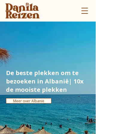
De beste plekken om te
bezoeken in Albanië| 10x
de mooiste plekken
Meer over Albanië