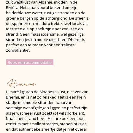
zuidwestkust van Albanië, midden in de
Rivièra. Het staat vooral bekend om zijn
helderblauwe water, rustige stranden en de
groene bergen op de achtergrond. De sfeer is
ontspannen en het dorp trekt zowel locals als
toeristen die op zoek zijn naar zon, zee en
strand. Geen massatoerisme, wel gezellige
strandtentjes en mooie uitzichten. Dhërmi is
perfect aan te raden voor een ‘relaxte
zonvakantie’.
Boek een accommodatie
Himarë
Himarë ligt aan de Albanese kust, niet ver van
Dhërmi, en is net zo relaxed. Het is een klein
stadje met mooie stranden, waarvan
sommige wat afgelegen liggen en perfect zijn
als je wat meer rust zoekt (of wil snorkelen).
Naast het strand heeft Himarë ook een oud
centrum met smalle straatjes, stenen huisjes
en dat authentieke sfeertje dat je niet overal