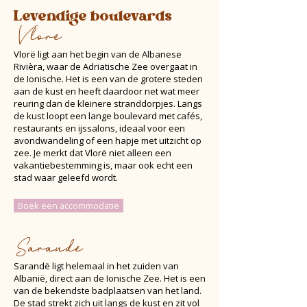
Levendige boulevards
Vlorë
Vlorë ligt aan het begin van de Albanese
Rivièra, waar de Adriatische Zee overgaat in
de Ionische. Het is een van de grotere steden
aan de kust en heeft daardoor net wat meer
reuring dan de kleinere stranddorpjes. Langs
de kust loopt een lange boulevard met cafés,
restaurants en ijssalons, ideaal voor een
avondwandeling of een hapje met uitzicht op
zee. Je merkt dat Vlorë niet alleen een
vakantiebestemming is, maar ook echt een
stad waar geleefd wordt.
Boek een accommodatie
Sarandë
Sarandë ligt helemaal in het zuiden van
Albanië, direct aan de Ionische Zee. Het is een
van de bekendste badplaatsen van het land.
De stad strekt zich uit langs de kust en zit vol