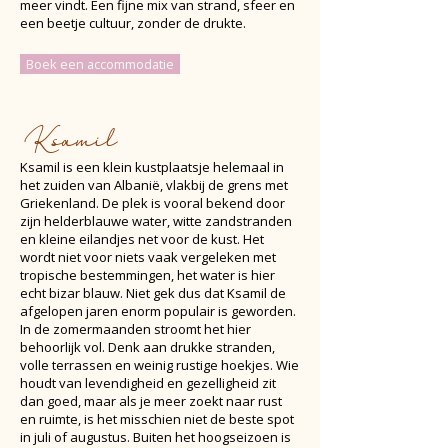
meer vindt. Een fijne mix van strand, sfeer en
een beetje cultuur, zonder de drukte.
Boek een accommodatie
Ksamil
Ksamil is een klein kustplaatsje helemaal in
het zuiden van Albanië, vlakbij de grens met
Griekenland. De plek is vooral bekend door
zijn helderblauwe water, witte zandstranden
en kleine eilandjes net voor de kust. Het
wordt niet voor niets vaak vergeleken met
tropische bestemmingen, het water is hier
echt bizar blauw. Niet gek dus dat Ksamil de
afgelopen jaren enorm populair is geworden.
In de zomermaanden stroomt het hier
behoorlijk vol. Denk aan drukke stranden,
volle terrassen en weinig rustige hoekjes. Wie
houdt van levendigheid en gezelligheid zit
dan goed, maar als je meer zoekt naar rust
en ruimte, is het misschien niet de beste spot
in juli of augustus. Buiten het hoogseizoen is