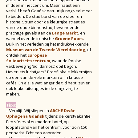
midden in het centrum. Maar naast een
verblijf heeft Gdańsk natuurlijk nog veel meer
te bieden. De stad barst van de sfeer en
historie. Struin door de kleurrijke straatjes
van de oude binnenstad, bewonder de
prachtige gevels aan de
Lange Markt
, en
wandel over de iconische
Groene Poort
.
Duik in het verleden bij het indrukwekkende
Museum van de Tweede Wereldoorlog
, of
ontdek het
Europese
Solidariteitscentrum
, waar de Poolse
vakbeweging ‘Solidarność’ ooit begon.
Liever iets luchtigers? Proef lokale lekkernijen
op een van de vele markten of in knusse
cafés. En als je wat langer de tijd hebt, zijn er
ook leuke uitstapjes in de omgeving te
maken.
Tips:
– Verblijf: Wij sliepen in
ARCHE Dwór
Uphagena Gdańsk
tijdens de kerstvakantie.
Een sfeervol en modern hotel, op
loopafstand van het centrum, voor zo’n €50
per nacht. Echt een aanrader.