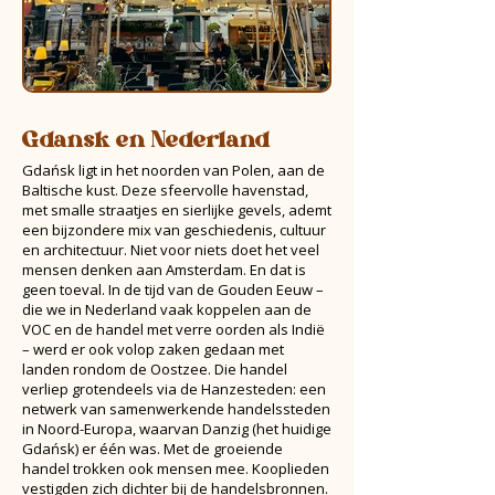
Gdansk en Nederland
Gdańsk ligt in het noorden van Polen, aan de
Baltische kust. Deze sfeervolle havenstad,
met smalle straatjes en sierlijke gevels, ademt
een bijzondere mix van geschiedenis, cultuur
en architectuur. Niet voor niets doet het veel
mensen denken aan Amsterdam. En dat is
geen toeval. In de tijd van de Gouden Eeuw –
die we in Nederland vaak koppelen aan de
VOC en de handel met verre oorden als Indië
– werd er ook volop zaken gedaan met
landen rondom de Oostzee. Die handel
verliep grotendeels via de Hanzesteden: een
netwerk van samenwerkende handelssteden
in Noord-Europa, waarvan Danzig (het huidige
Gdańsk) er één was. Met de groeiende
handel trokken ook mensen mee. Kooplieden
vestigden zich dichter bij de handelsbronnen.