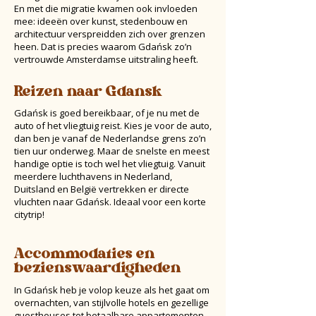
En met die migratie kwamen ook invloeden
mee: ideeën over kunst, stedenbouw en
architectuur verspreidden zich over grenzen
heen. Dat is precies waarom Gdańsk zo’n
vertrouwde Amsterdamse uitstraling heeft.
Reizen naar Gdansk
Gdańsk is goed bereikbaar, of je nu met de
auto of het vliegtuig reist. Kies je voor de auto,
dan ben je vanaf de Nederlandse grens zo’n
tien uur onderweg. Maar de snelste en meest
handige optie is toch wel het vliegtuig. Vanuit
meerdere luchthavens in Nederland,
Duitsland en België vertrekken er directe
vluchten naar Gdańsk. Ideaal voor een korte
citytrip!
Accommodaties en
bezienswaardigheden
In Gdańsk heb je volop keuze als het gaat om
overnachten, van stijlvolle hotels en gezellige
guesthouses tot betaalbare appartementen